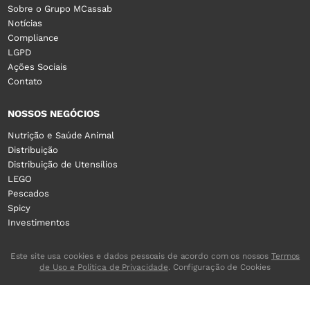
Sobre o Grupo MCassab
Notícias
Compliance
LGPD
Ações Sociais
Contato
NOSSOS NEGÓCIOS
Nutrição e Saúde Animal
Distribuição
Distribuição de Utensílios
LEGO
Pescados
Spicy
Investimentos
Este site usa cookies e dados pessoais de acordo com os nossos
Termos
de Uso e Política de Privacidade
. Configuração de Cookies
DEV & DESIGN BY: