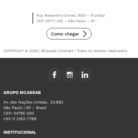
Rua Alexandre Dumas, 1630 – 5º andar
CEP: 04717-002 – São Paulo – SP
Como chegar
COPYRIGHT © 2026 | MCassab Cuisinart | Todos os direitos reservados
GRUPO MCASSAB
Av. das Nações Unidas, 20.882
São Paulo | SP – Brasil
CEP: 04795 000
+55 11 2162-7788
INSTITUCIONAL