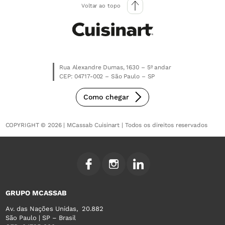
Voltar ao topo
Rua Alexandre Dumas, 1630 – 5º andar
CEP: 04717-002 – São Paulo – SP
Como chegar
COPYRIGHT © 2026 | MCassab Cuisinart | Todos os direitos reservados
GRUPO MCASSAB
Av. das Nações Unidas, 20.882
São Paulo | SP – Brasil