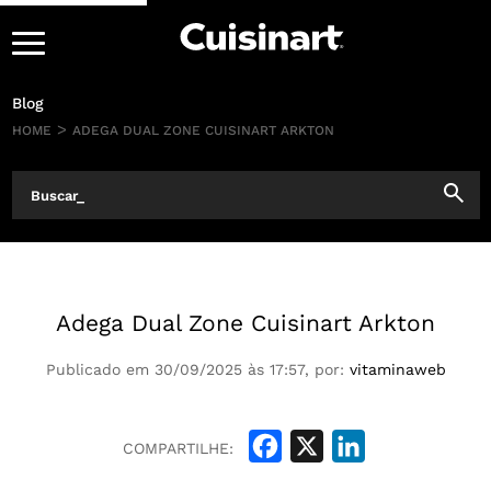
Ir para o conteúdo
Blog
>
HOME
ADEGA DUAL ZONE CUISINART ARKTON
Adega Dual Zone Cuisinart Arkton
Publicado em 30/09/2025 às 17:57, por:
vitaminaweb
Facebook
X
LinkedIn
COMPARTILHE: