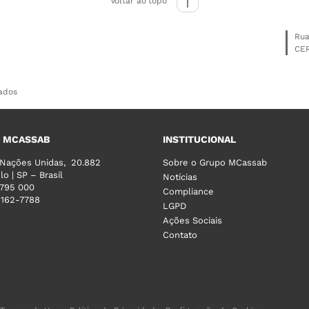
Voltar ao topo
Rua
CEP
vados
 MCASSAB
INSTITUCIONAL
 Nações Unidas, 20.882
Sobre o Grupo MCassab
o | SP – Brasil
Notícias
4795 000
Compliance
2162-7788
LGPD
Ações Sociais
Contato