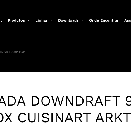
rt
Produtos
Linhas
Downloads
Onde Encontrar
Ass
INART ARKTON
CADA DOWNDRAFT 9
OX CUISINART ARK