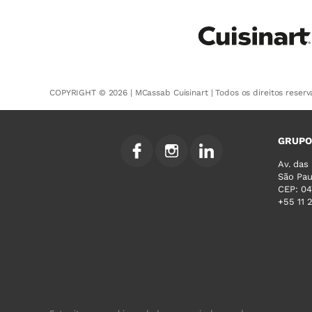
COPYRIGHT © 2026 | MCassab Cuisinart | Todos os direitos reser
GRUPO
Av. das
São Paul
CEP: 0
+55 11 