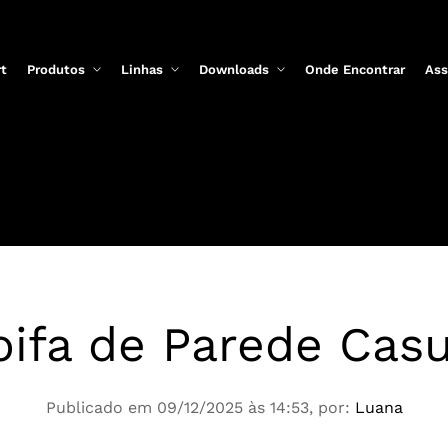
rt
Produtos
Linhas
Downloads
Onde Encontrar
Ass
oifa de Parede Casu
Publicado em 09/12/2025 às 14:53, por:
Luana