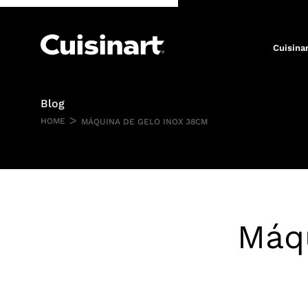
Ir para o conteúdo
Cuisina
Blog
>
HOME
MÁQUINA DE GELO INOX 38CM
Máq